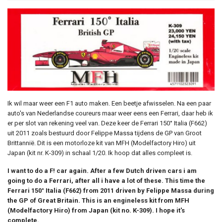
Ik wil maar weer een F1 auto maken. Een beetje afwisselen. Na een paar
auto's van Nederlandse coureurs maar weer eens een Ferrari, daar heb ik
er per slot van rekening veel van. Deze keer de Ferrari 150° Italia (F662)
uit 2011 zoals bestuurd door Felippe Massa tijdens de GP van Groot
Brittannië. Dit is een motorloze kit van MFH (Modelfactory Hiro) uit
Japan (kit nr. K-309) in schaal 1/20. Ik hoop dat alles compleet is.
I want to do a F! car again. After a few Dutch driven cars i am
going to do a Ferrari, after all i have a lot of these. This time the
Ferrari 150° Italia (F662) from 2011 driven by Felippe Massa during
the GP of Great Britain. This is an engineless kit from MFH
(Modelfactory Hiro) from Japan (kit no. K-309). I hope it's
complete.