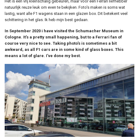
Het is een vrij kleinschalig gebeuren, maar voor een Ferrari liefhebber
natuurlijk reuze leuk om even te bekijken. Foto's maken is soms wat
lastig, want alle F1 wagens staan in een glazen box. Dit betekent veel
schittering in het glas. Ik heb mijn best gedaan.
In September 2020 i have visited the Schumacher Museum in
Cologne. It's a pretty small happening, but to a Ferrari fan of
course very nice to see. Taking photo's is sometimes a bit
awkward, as all F1 cars are in some kind of glass boxes. This
means a lot of glare. I've done my best.