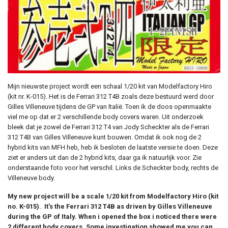
Mijn nieuwste project wordt een schaal 1/20 kit van Modelfactory Hiro
(kit nr. K-015). Het is de Ferrari 312 T4B zoals deze bestuurd werd door
Gilles Villeneuve tijdens de GP van Italië. Toen ik de doos openmaakte
viel me op dat er 2 verschillende body covers waren. Uit onderzoek
bleek dat je zowel de Ferrari 312 T4 van Jody Scheckter als de Ferrari
312 T4B van Gilles Villeneuve kunt bouwen. Omdat ik ook nog de 2
hybrid kits van MFH heb, heb ik besloten de laatste versie te doen. Deze
ziet er anders uit dan de 2 hybrid kits, daar ga ik natuurlijk voor. Zie
onderstaande foto voor het verschil. Links de Scheckter body, rechts de
Villeneuve body.
My new project will be a scale 1/20 kit from Modelfactory Hiro (kit
no. K-015). It's the Ferrari 312 T4B as driven by Gilles Villeneuve
during the GP of Italy. When i opened the box i noticed there were
2 different body covers. Some investigation showed me you can