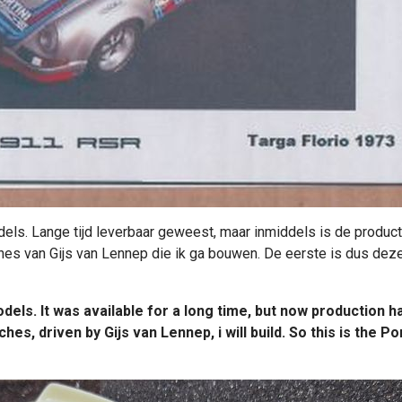
ls. Lange tijd leverbaar geweest, maar inmiddels is de producti
sches van Gijs van Lennep die ik ga bouwen. De eerste is dus de
els. It was available for a long time, but now production ha
ches, driven by Gijs van Lennep, i will build. So this is the