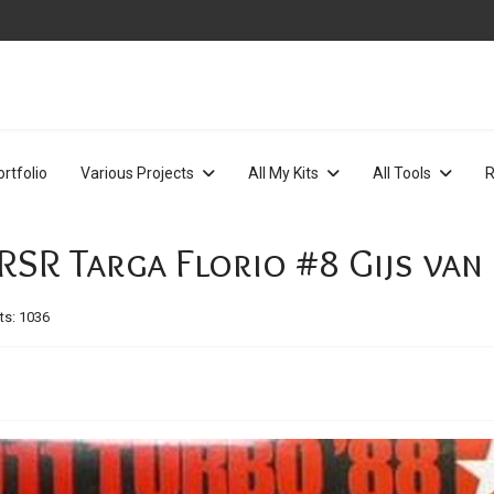
ortfolio
Various Projects
All My Kits
All Tools
R
 RSR Targa Florio #8 Gijs van
ts: 1036