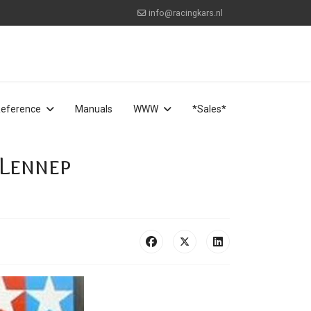
info@racingkars.nl
eference
Manuals
WWW
*Sales*
 Lennep